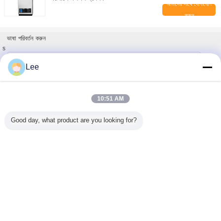
আমাদের সাথে যোগাযোগ
করুন
ভাষা পরিবর্তন করুন
s
Bengali
Lee
10:51 AM
বাড়ি
|
আমাদের সম্পর্কে
|
যোগাযোগ করুন
|
সাইট ম্যাপ
|
গোপনীয়তা নীতি
ডেস্কটপ দেখুন
Good day, what product are you looking for?
Copyright © 2019 - 2025 Foshan Shunde Dongyuan Gas Appliances Industrial
Co., Ltd..
All rights reserved.