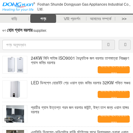
Foshan Shunde Dongyuan Gas Appliances Industrial Co.,
Ltd.
বাড়ি
পণ্য
VR প্রদর্শন
আমাদের সম্পর্কে
>>
হোম গ্যাস বয়লার
গুণ
supplier.
24KW মিনি সাইজ ISO9001 বৈদ্যুতিক জল বয়লার তাপমাত্রা নিয়ন্ত্রণ
গ্যাস কম্বি বয়লার
আমাদের সাথে যোগাযোগ
করুন
LED ডিসপ্লে হোয়াইট গ্রে ওয়াল হ্যাং কম্বি বয়লার 32KW শক্তি সঞ্চয়
আমাদের সাথে যোগাযোগ
করুন
প্রাচীর গ্যাস উত্তপ্ত গরম জল বয়লার মাউন্ট, উষ্ণ তাপ জন্য ওয়াল হাঙ্গর
বয়লার
আমাদের সাথে যোগাযোগ
করুন
এলসিডি ডিসপ্লে রেডিয়েটার বার্নিং স্টাইলের সাথে বিলাসবহুল চেহারা ওয়াল