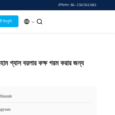
টেলিফোন: 86--15015611061


ি উদ্ধৃতি
 হোম গ্যাস বয়লার কক্ষ গরম করার জন্য
, Shunde
gyuan