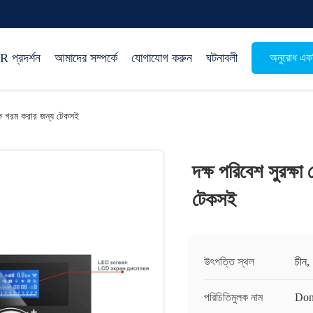
 প্রদর্শন
আমাদের সম্পর্কে
যোগাযোগ করুন
ঘটনাবলী
অনুরোধ একট
কক্ষ গরম করার জন্য টেকসই
দক্ষ পরিবেশ সুরক্ষা
টেকসই
উৎপত্তি স্থল
চীন
পরিচিতিমুলক নাম
Don