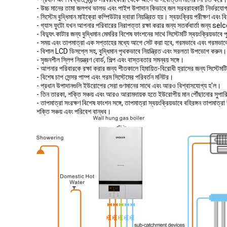
- উচ্চ মানের তামা জলপথ ভালভ এবং পাইপ উপাদান কিভাবে জল সরবরাহকারী নির্ভরযোগ
- সিস্টেম বুদ্ধিমান মাইক্রো কম্পিউটার দ্বারা নিয়ন্ত্রিত হয়। স্বয়ংক্রিয় পরীক্ষণ এবং 
- গ্যাস ফুটো যখন আপনার পরিবারের নিরাপত্তা রক্ষা করার জন্য সতর্কবার্তা জন্য s
- বিদ্যুৎ কাটার জন্য বুদ্ধিমান মেমরির বিশেষ ফাংশনের সাথে সিস্টেমটি স্বয়ংক্রিয়ভা
- সময় এবং তাপমাত্রা এক সপ্তাহের মধ্যে আগে সেট করা হবে, গরমভাবে এবং গরমভ
- বিশাল LCD ডিসপ্লে সহ, বুদ্ধিমান পৃথকভাবে নিয়ন্ত্রিত এবং সরলতা উপভোগ করুন।
- সৃজনশীল স্লিপ নিয়ন্ত্রণ বোর্ড, শিল্প এবং বাস্তবতার সমন্বয় সঙ্গে।
- আপনার পরিবারকে রক্ষা করার জন্য শীতকালে হিমায়িত-বিরোধী হ্রাসের জন্য সিস্টেমটি
- বিশেষ চাপ সেন্সর পাম্প এবং গরম সিস্টেমের পরিবর্তন মনিটর।
- প্রধান উপাদানগুলি ইউরোপের সেরা গুণমানের সাথে এবং আরও বিশ্বাসযোগ্য হ'ল।
- তিন তারকা, শক্তি সঞ্চয় এবং আরও আরামদায়ক হতে ইউরোপীয় মান পৌঁছানোর সুপারি
- তাপমাত্রা সংরক্ষণ বিশেষ ফাংশন সঙ্গে, তাপমাত্রা স্বয়ংক্রিয়ভাবে বহিরঙ্গন তাপমাত্
শক্তি সঞ্চয় এবং পরিবেশ বান্ধব।