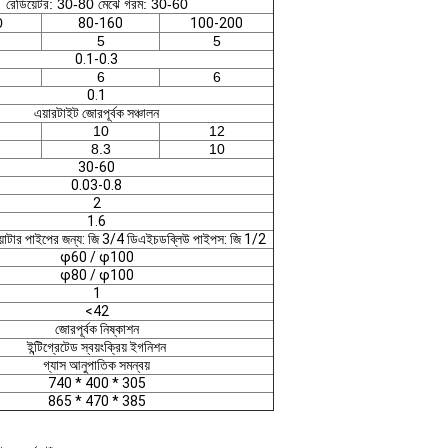
রেডিয়েটর: 30-80 মেঝে গরম: 30-60
0
80-160
100-200
5
5
0.1-0.3
6
6
0.1
এয়ারটাইট জোরপূর্বক সঞ্চালন
10
12
8.3
10
30-60
0.03-0.8
2
1.6
ওয়াটার পাইপের জন্য: জি 3/4 ডিএইচডব্লিউ পাইপস: জি 1/2
φ60 / φ100
φ80 / φ100
1
<42
জোরপূর্বক নিষ্কাশন
ইন্টিগ্রেটেড স্বয়ংক্রিয় ইগনিশন
গ্যাস আনুপাতিক সমন্বয়
740 * 400 * 305
865 * 470 * 385