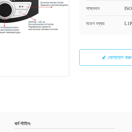
সাক্ষ্যদান
ISO
মডেল নম্বার
L1
যোগাযোগ করু
বার্ন স্টাইল: