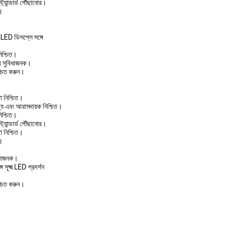
্ট্যান্ডার্ড পৌঁছানোর।
ত।
 LED ডিসপ্লে সঙ্গে
নিশ্চিত।
ন্য সুবিধাজনক।
শ্চিত করুন।
তা নিশ্চিত।
্য এবং আরামদায়ক নিশ্চিত।
নিশ্চিত।
্ট্যান্ডার্ড পৌঁছানোর।
তা নিশ্চিত।
ত।
বিধাজনক।
 সূক্ষ্ম LED প্রদর্শন
শ্চিত করুন।