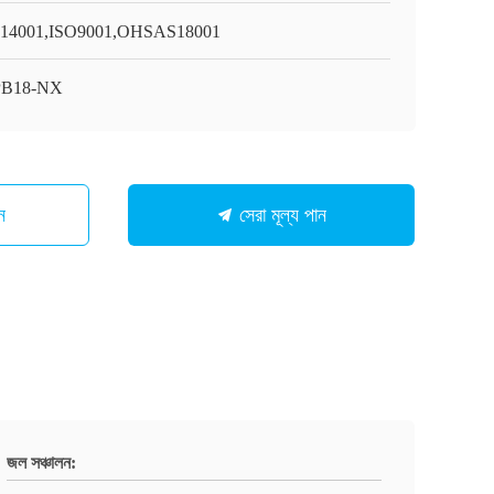
14001,ISO9001,OHSAS18001
PB18-NX
ন
সেরা মূল্য পান
জল সঞ্চালন: