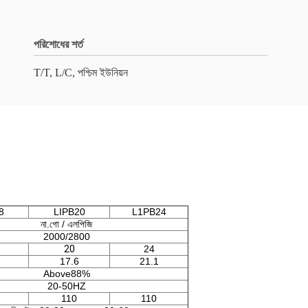
পরিশোধের শর্ত
T/T, L/C, পশ্চিম ইউনিয়ন
8
LIPB20
L1PB24
না.গো / এলপিজি
2000/2800
20
24
17.6
21.1
Above88%
20-50HZ
110
110