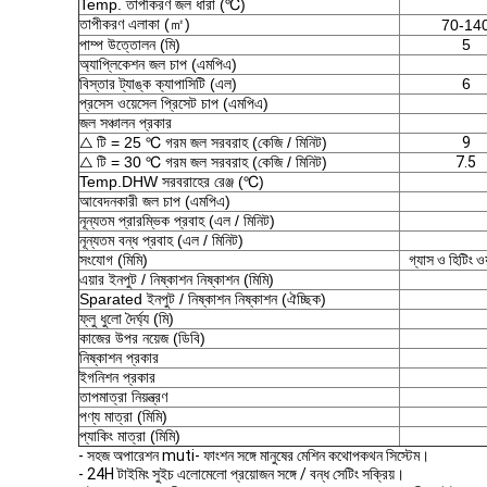
Temp. তাপীকরণ জল ধারা (℃)
তাপীকরণ এলাকা (㎡)
70-14
পাম্প উত্তোলন (মি)
5
অ্যাপ্লিকেশন জল চাপ (এমপিএ)
বিস্তার ট্যাঙ্ক ক্যাপাসিটি (এল)
6
প্রসেস ওয়েসেল প্রিসেট চাপ (এমপিএ)
জল সঞ্চালন প্রকার
△ টি = 25 ℃ গরম জল সরবরাহ (কেজি / মিনিট)
9
△ টি = 30 ℃ গরম জল সরবরাহ (কেজি / মিনিট)
7.5
Temp.DHW সরবরাহের রেঞ্জ (℃)
আবেদনকারী জল চাপ (এমপিএ)
নূন্যতম প্রারম্ভিক প্রবাহ (এল / মিনিট)
নূন্যতম বন্ধ প্রবাহ (এল / মিনিট)
সংযোগ (মিমি)
গ্যাস ও হিটিং 
এয়ার ইনপুট / নিষ্কাশন নিষ্কাশন (মিমি)
Sparated ইনপুট / নিষ্কাশন নিষ্কাশন (ঐচ্ছিক)
ফ্লু ধুলো দৈর্ঘ্য (মি)
কাজের উপর নয়েজ (ডিবি)
নিষ্কাশন প্রকার
ইগনিশন প্রকার
তাপমাত্রা নিয়ন্ত্রণ
পণ্য মাত্রা (মিমি)
প্যাকিং মাত্রা (মিমি)
- সহজ অপারেশন muti- ফাংশন সঙ্গে মানুষের মেশিন কথোপকথন সিস্টেম।
- 24H টাইমিং সুইচ এলোমেলো প্রয়োজন সঙ্গে / বন্ধ সেটিং সক্রিয়।