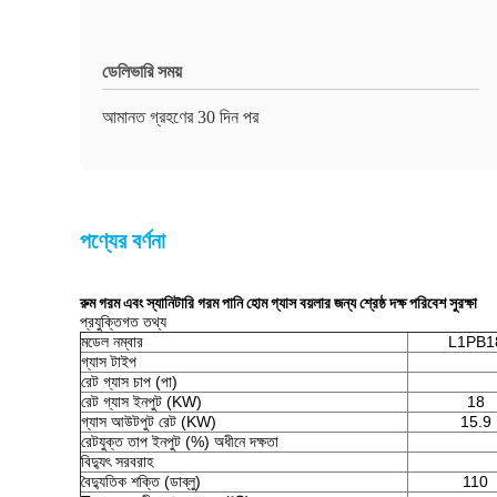
ডেলিভারি সময়
আমানত গ্রহণের 30 দিন পর
পণ্যের বর্ণনা
রুম গরম এবং স্যানিটারি গরম পানি হোম গ্যাস বয়লার জন্য শ্রেষ্ঠ দক্ষ পরিবেশ সুরক্ষা
প্রযুক্তিগত তথ্য
মডেল নম্বার
L1PB1
গ্যাস টাইপ
রেট গ্যাস চাপ (পা)
রেট গ্যাস ইনপুট (KW)
18
গ্যাস আউটপুট রেট (KW)
15.9
রেটযুক্ত তাপ ইনপুট (%) অধীনে দক্ষতা
বিদ্যুৎ সরবরাহ
বৈদ্যুতিক শক্তি (ডাব্লু)
110