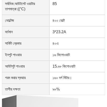
সর্বাধিক.আউটলেট ওয়াটার
85
তাপমাত্রা ((°C)
ভোল্টেজ
৪০০ ভোল্ট
বর্তমান
3*23.2A
সার্কিট ব্রেকার
৪০এ
ইনপুট পাওয়ার
১৬ কিলোওয়াট
আউটপুট পাওয়ার
15.৬৮ কিলোওয়াট
গরম করার স্কয়ার
১৬০ বর্গ মিটার।
তাপীয় দক্ষতা
৯৮%