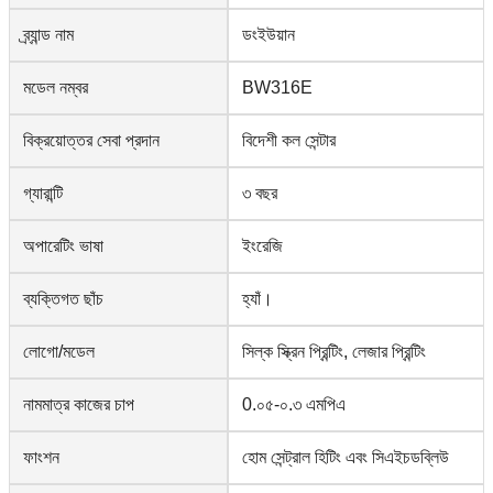
ব্র্যান্ড নাম
ডংইউয়ান
মডেল নম্বর
BW316E
বিক্রয়োত্তর সেবা প্রদান
বিদেশী কল সেন্টার
গ্যারান্টি
৩ বছর
অপারেটিং ভাষা
ইংরেজি
ব্যক্তিগত ছাঁচ
হ্যাঁ।
লোগো/মডেল
সিল্ক স্ক্রিন প্রিন্টিং, লেজার প্রিন্টিং
নামমাত্র কাজের চাপ
0.০৫-০.৩ এমপিএ
ফাংশন
হোম সেন্ট্রাল হিটিং এবং সিএইচডব্লিউ