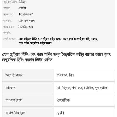
কন্ট্রোল টাইপ:
ডিজিটাল
পকেট:
একাধিক
মডেল নং:
16 কিলোওয়াট
ব্যবহার:
হোম এবং ব্যবসা
গরম করার
বৈদ্যুতিক গরম
পদ্ধতি:
হোম সেন্ট্রাল হিটিং ইলেকট্রিক কম্বি বয়লার
ওয়াল হ্যাং ইলেকট্রিক কম্বি বয়লার
লক্ষণীয় করা:
,
,
গরম পানির বৈদ্যুতিক কম্বি বয়লার
হোম সেন্ট্রাল হিটিং এবং গরম পানির জন্য বৈদ্যুতিক কম্বি বয়লার ওয়াল হ্যাং
বৈদ্যুতিক হিটিং বয়লার হিটার মেশিন
উৎপত্তিস্থল
গুয়াংডং, চীন
আবেদন
বাণিজ্যিক, গ্যারেজ, হোটেল, গৃহস্থালি
পাওয়ার সোর্স
বৈদ্যুতিক
অ্যাপ-নিয়ন্ত্রিত
হ্যাঁ।