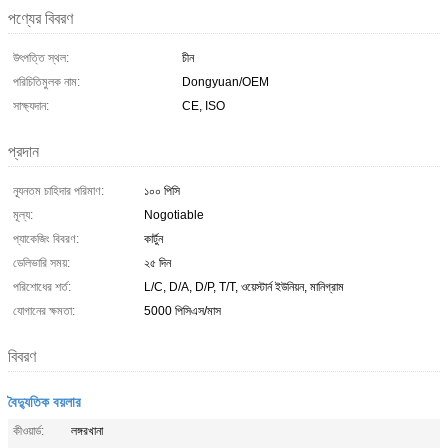
পণ্যের বিবরণ
উৎপত্তি স্থল:
চীন
পরিচিতিমুলক নাম:
Dongyuan/OEM
সাক্ষ্যদান:
CE, ISO
প্রদান
ন্যূনতম চাহিদার পরিমাণ:
১০০ পিসি
মূল্য:
Nogotiable
প্যাকেজিং বিবরণ:
কার্টুন
ডেলিভারি সময়:
২৫ দিন
পরিশোধের শর্ত:
L/C, D/A, D/P, T/T, ওয়েস্টার্ন ইউনিয়ন, মানিগ্রাম
যোগানের ক্ষমতা:
5000 পিসিএস/মাস
বিবরণ
বৈদ্যুতিক বয়লার
কীওয়ার্ড:
লঙ্গরখানা