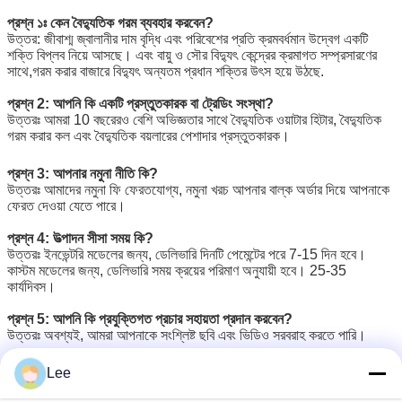
প্রশ্ন ১ঃ কেন বৈদ্যুতিক গরম ব্যবহার করবেন?
উত্তর: জীবাশ্ম জ্বালানীর দাম বৃদ্ধি এবং পরিবেশের প্রতি ক্রমবর্ধমান উদ্বেগ একটি
শক্তি বিপ্লব নিয়ে আসছে। এবং বায়ু ও সৌর বিদ্যুৎ কেন্দ্রের ক্রমাগত সম্প্রসারণের
সাথে,গরম করার বাজারে বিদ্যুৎ অন্যতম প্রধান শক্তির উৎস হয়ে উঠছে.
প্রশ্ন 2: আপনি কি একটি প্রস্তুতকারক বা ট্রেডিং সংস্থা?
উত্তরঃ আমরা 10 বছরেরও বেশি অভিজ্ঞতার সাথে বৈদ্যুতিক ওয়াটার হিটার, বৈদ্যুতিক
গরম করার কল এবং বৈদ্যুতিক বয়লারের পেশাদার প্রস্তুতকারক।
প্রশ্ন 3: আপনার নমুনা নীতি কি?
উত্তরঃ আমাদের নমুনা ফি ফেরতযোগ্য, নমুনা খরচ আপনার বাল্ক অর্ডার দিয়ে আপনাকে
ফেরত দেওয়া যেতে পারে।
প্রশ্ন 4: উত্পাদন সীসা সময় কি?
উত্তরঃ ইনভেন্টরি মডেলের জন্য, ডেলিভারি দিনটি পেমেন্টের পরে 7-15 দিন হবে।
কাস্টম মডেলের জন্য, ডেলিভারি সময় ক্রয়ের পরিমাণ অনুযায়ী হবে। 25-35
কার্যদিবস।
প্রশ্ন 5: আপনি কি প্রযুক্তিগত প্রচার সহায়তা প্রদান করবেন?
উত্তরঃ অবশ্যই, আমরা আপনাকে সংশ্লিষ্ট ছবি এবং ভিডিও সরবরাহ করতে পারি।
ঘরের গরম করার জন্য বৈদ্যুতিক বয়লার
ঘরের জন্য বৈদ্যুতিক ওয়াটার বয়লার
ট্যাগ:
,
,
Lee
ইলেকট্রিক কম্বিন বেতল