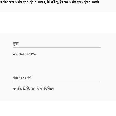
র গরম জল ওয়াল হ্যাং গ্যাস বয়লার
,
রিমোট কন্ট্রোলড ওয়াল হ্যাং গ্যাস বয়লার
মূল্য
আলোচনা সাপেক্ষে
পরিশোধের শর্ত
এল/সি, টি/টি, ওয়েস্টার্ন ইউনিয়ন