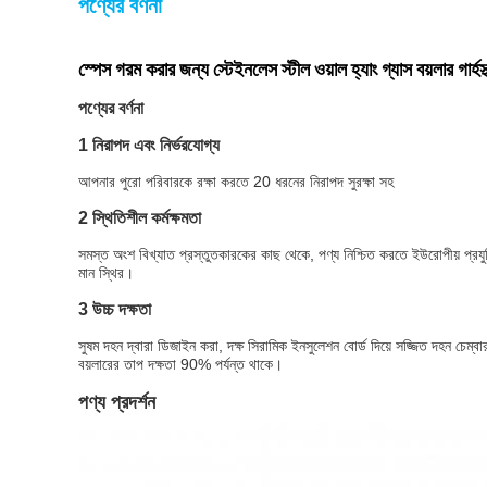
পণ্যের বর্ণনা
স্পেস গরম করার জন্য স্টেইনলেস স্টীল ওয়াল হ্যাং গ্যাস বয়লার গার্হ
পণ্যের বর্ণনা
1 নিরাপদ এবং নির্ভরযোগ্য
আপনার পুরো পরিবারকে রক্ষা করতে 20 ধরনের নিরাপদ সুরক্ষা সহ
2 স্থিতিশীল কর্মক্ষমতা
সমস্ত অংশ বিখ্যাত প্রস্তুতকারকের কাছ থেকে, পণ্য নিশ্চিত করতে ইউরোপীয় প্রয
মান স্থির।
3 উচ্চ দক্ষতা
সুষম দহন দ্বারা ডিজাইন করা, দক্ষ সিরামিক ইনসুলেশন বোর্ড দিয়ে সজ্জিত দহন চেম্বা
বয়লারের তাপ দক্ষতা 90% পর্যন্ত থাকে।
পণ্য প্রদর্শন