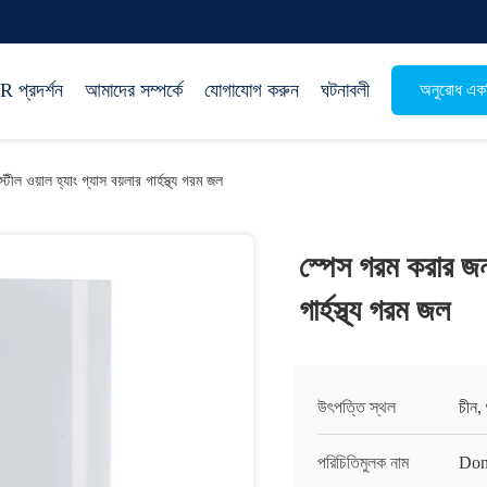
 প্রদর্শন
আমাদের সম্পর্কে
যোগাযোগ করুন
ঘটনাবলী
অনুরোধ একট
ীল ওয়াল হ্যাং গ্যাস বয়লার গার্হস্থ্য গরম জল
স্পেস গরম করার জন্য
গার্হস্থ্য গরম জল
উৎপত্তি স্থল
চীন, শ
পরিচিতিমুলক নাম
Don