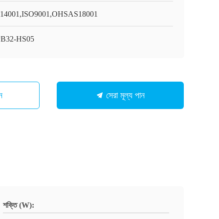
14001,ISO9001,OHSAS18001
PB32-HS05
ন
সেরা মূল্য পান
শক্তি (W):