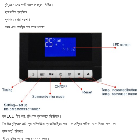
- বুদ্ধিমান এবং অর্থনৈতিক নিয়ন্ত্রণ সিটেম।
- ইউরোপীয় প্রযুক্তি
- ফ্যাশন চেহারা নকশা।
- গরম এবং গার্হস্থ্য জল উভয় প্রদান।
বড় LCD নীল পর্দা, বুদ্ধিমান পৃথকভাবে নিয়ন্ত্রিত।
সিস্টেম বুদ্ধিমান মাইক্রো কম্পিউটার দ্বারা নিয়ন্ত্রিত হয়। স্বয়ংক্রিয় পরীক্ষণ এবং বিচার সঙ্গে, সব
কাজ শর্ত পরিষ্কার।
স্ট্যান্ড বাটন নকশা, অপারেশন খুব সহজ।