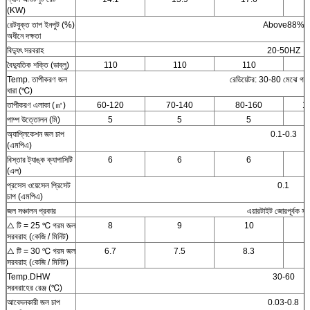
(KW)
রেটযুক্ত তাপ ইনপুট (%)
Above88%
অধীনে দক্ষতা
বিদ্যুৎ সরবরাহ
20-50HZ
বৈদ্যুতিক শক্তি (ডাব্লু)
110
110
110
Temp. তাপীকরণ জল
রেডিয়েটর: 30-80 মেঝে গ
ধারা (℃)
তাপীকরণ এলাকা (㎡)
60-120
70-140
80-160
1
পাম্প উত্তোলন (মি)
5
5
5
অ্যাপ্লিকেশন জল চাপ
0.1-0.3
(এমপিএ)
বিস্তার ট্যাঙ্ক ক্যাপাসিটি
6
6
6
(এল)
প্রসেস ওয়েসেল প্রিসেট
0.1
চাপ (এমপিএ)
জল সঞ্চালন প্রকার
এয়ারটাইট জোরপূর্বক সঞ্
△ টি = 25 ℃ গরম জল
8
9
10
সরবরাহ (কেজি / মিনিট)
△ টি = 30 ℃ গরম জল
6.7
7.5
8.3
সরবরাহ (কেজি / মিনিট)
Temp.DHW
30-60
সরবরাহের রেঞ্জ (℃)
আবেদনকারী জল চাপ
0.03-0.8