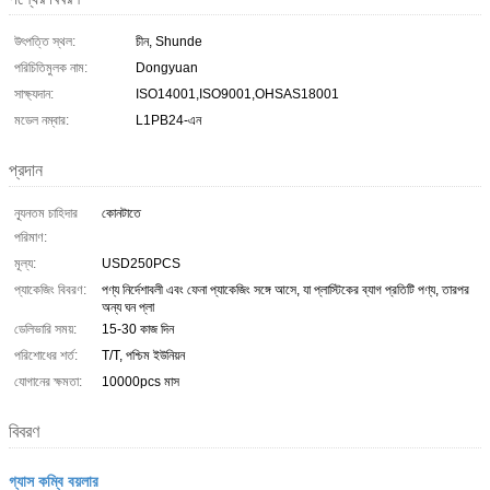
উৎপত্তি স্থল:
চীন, Shunde
পরিচিতিমুলক নাম:
Dongyuan
সাক্ষ্যদান:
ISO14001,ISO9001,OHSAS18001
মডেল নম্বার:
L1PB24-এন
প্রদান
ন্যূনতম চাহিদার
কোনটাতে
পরিমাণ:
মূল্য:
USD250PCS
প্যাকেজিং বিবরণ:
পণ্য নির্দেশাবলী এবং ফেনা প্যাকেজিং সঙ্গে আসে, যা প্লাস্টিকের ব্যাগ প্রতিটি পণ্য, তারপর
অন্য ঘন প্লা
ডেলিভারি সময়:
15-30 কাজ দিন
পরিশোধের শর্ত:
T/T, পশ্চিম ইউনিয়ন
যোগানের ক্ষমতা:
10000pcs মাস
বিবরণ
গ্যাস কম্বি বয়লার