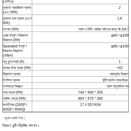
(এমপিএ)
নূন্যতম প্রারম্ভিক প্রবাহ
2
(এল / মিনিট)
নূন্যতম বন্ধ প্রবাহ (এল /
1.6
মিনিট)
সংযোগ (মিমি)
গ্যাস ও হিটিং ওয়াটার পাইপের জন্য: জি 3/4 
এয়ার ইনপুট / নিষ্কাশন
φ60 / φ100
নিষ্কাশন (মিমি)
Sparated ইনপুট /
φ80 / φ100
নিষ্কাশন নিষ্কাশন
(ঐচ্ছিক)
ফ্লু ধুলো দৈর্ঘ্য (মি)
1
কাজের উপর নয়েজ (ডিবি)
<42
নিষ্কাশন প্রকার
জোরপূর্বক নিষ্কাশন
ইগনিশন প্রকার
ইন্টিগ্রেটেড স্বয়ংক্রিয় 
তাপমাত্রা নিয়ন্ত্রণ
গ্যাস আনুপাতিক সমন্ব
পণ্য মাত্রা (মিমি)
740 * 400 * 305
প্যাকিং মাত্রা (মিমি)
865 * 470 * 385
কনটেইনার (20GP /
17 // 357/434
40GP / 40HQ)
- সুরক্ষা আউট শিখা।
দ্বিগুণ এন্টি-ফ্রিজিং ফাংশন।