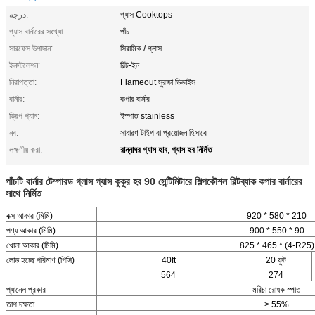
درجه:
গ্যাস Cooktops
গ্যাস বার্নারের সংখ্যা:
পাঁচ
সারফেস উপাদান:
সিরামিক / গ্লাস
ইনস্টলেশন:
বিল্ট-ইন
নিরাপত্তা:
Flameout সুরক্ষা ডিভাইস
বার্নার:
কপার বার্নার
ড্রিপ প্যান:
ইস্পাত stainless
নব:
সাধারণ টাইপ বা প্রয়োজন হিসাবে
রান্নাঘর গ্যাস হাব
গ্যাস হব নির্মিত
লক্ষণীয় করা:
,
পাঁচটি বার্নার টেম্পারড গ্লাস গ্যাস কুকুর হব 90 সেন্টিমিটারে শিল্পকৌশল বিল্টব্যাক কপার বার্নারের
সাথে নির্মিত
বক্স আকার (মিমি)
920 * 580 * 210
পণ্য আকার (মিমি)
900 * 550 * 90
খোলা আকার (মিমি)
825 * 465 * (4-R25)
লোড হচ্ছে পরিমাণ (পিসি)
40ft
20 ফুট
564
274
প্যানেল প্রকার
মরিচা রোধক স্পাত
তাপ দক্ষতা
> 55%