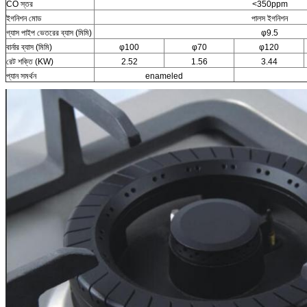
CO স্তর
<350ppm
ইগনিশন মোড
পালস ইগনিশন
গ্যাস পাইপ ভেতরের ব্যাস (মিমি)
φ9.5
বার্নার ব্যাস (মিমি)
φ100
φ70
φ120
রেট শক্তি (KW)
2.52
1.56
3.44
প্যান সমর্থন
enameled