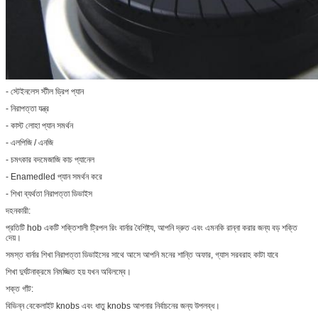
- স্টেইনলেস স্টীল ড্রিপ প্যান
- নিরাপত্তা যন্ত্র
- কাস্ট লোহা প্যান সমর্থন
- এলপিজি / এনজি
- চমৎকার বদমেজাজি কাচ প্যানেল
- Enamedled প্যান সমর্থন করে
- শিখা ব্যর্থতা নিরাপত্তা ডিভাইস
দহনকারী:
প্রতিটি hob একটি শক্তিশালী ট্রিপল রিং বার্নার বৈশিষ্ট্য, আপনি দ্রুত এবং এমনকি রান্না করার জন্য বড় শক্তি
দেয়।
সমস্ত বার্নার শিখা নিরাপত্তা ডিভাইসের সাথে আসে আপনি মনের শান্তি অফার, গ্যাস সরবরাহ কাটা যাবে
শিখা দুর্ঘটনাক্রমে নিমজ্জিত হয় যখন অবিলম্বে।
শক্ত গাঁট:
বিভিন্ন বেকেলাইট knobs এবং ধাতু knobs আপনার নির্বাচনের জন্য উপলব্ধ।