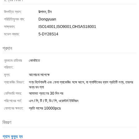
উৎপত্তি স্থল:
উত্পাদন, চীন
পরিচিতিমুলক নাম:
Dongyuan
সাক্ষ্যদান:
ISO14001,ISO9001,OHSAS18001
মডেল নম্বার:
5-DY28S14
প্রদান
ন্যূনতম চাহিদার
কোনটাতে
পরিমাণ:
মূল্য:
আলোচনা সাপেক্ষে
প্যাকেজিং বিবরণ:
পণ্য নির্দেশাবলী এবং ফেনা প্যাকেজিং সঙ্গে আসে, যা প্লাস্টিকের ব্যাগ প্রতিটি পণ্য, তারপর
অন্য ঘন প্লা
ডেলিভারি সময়:
আমানত গ্রহণের 30 দিন পর
পরিশোধের শর্ত:
এল / সি, টি / টি, ডি / পি, ওয়েস্টার্ন ইউনিয়ন
যোগানের ক্ষমতা:
প্রতি মাসের 10000pcs
বিবরণ
গ্যাস কুকুর হব