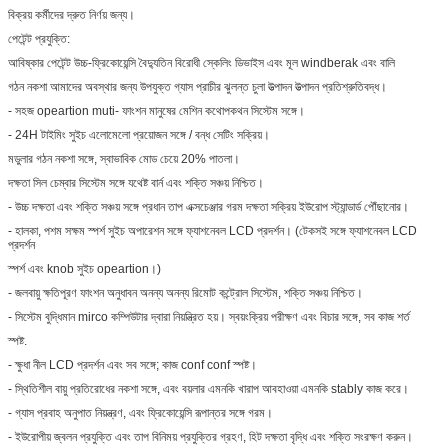
বিক্রয় কর্মীদের দ্রুত নির্ণয় জন্য।
পেটেন্ট প্রযুক্তি:
আবিষ্কার পেটেন্ট উচ্চ-ফ্রিকোয়েন্সি বৈদ্যুতিন বিরোধী স্কেলিং ডিভাইস এবং মূল windberak এবং বালি
গঠন নকশা আমাদের অবস্থার জন্য উপযুক্ত গ্যাস প্রাচীর ঝুলন্ত চুলা উত্পাদন উত্পাদন প্রতিশ্রুতিবদ্ধ।
- সহজ opeartion muti- ফাংশন মানুষের মেশিন কথোপকথন সিস্টেম সঙ্গে।
- 24H টাইমিং সুইচ এলোমেলো প্রয়োজন সঙ্গে / বন্ধ সেটিং সক্রিয়।
মডুলার গঠন নকশা সঙ্গে, স্বাভাবিক মোড চেয়ে 20% পাতলা।
দক্ষতা সিল চেম্বার সিস্টেম সঙ্গে যথেষ্ট বার্ন এবং শক্তি সঞ্চয় নিশ্চিত।
- উচ্চ দক্ষতা এবং শক্তি সঞ্চয় সঙ্গে প্রধান তাপ এক্সচেঞ্জার গরম দক্ষতা সক্রিয় ইউরোপ স্ট্যান্ডার্ড পৌঁছানোর।
- হালকা, পশম সক্ষম স্পর্শ সুইচ অপারেশন সঙ্গে ফ্যাশনেবল LCD প্রদর্শন। (টেকসই সঙ্গে ফ্যাশনেবল LCD
প্রদর্শন
স্পর্শ এবং knob সুইচ opeartion।)
- জলবায়ু ক্ষতিপূরণ ফাংশন অনুধাবন অনন্য অনন্য রিমোট কন্ট্রোল সিস্টেম, শক্তি সঞ্চয় নিশ্চিত।
- সিস্টেম বুদ্ধিমান mirco কম্পিউটার দ্বারা নিয়ন্ত্রিত হয়। স্বয়ংক্রিয় পরীক্ষণ এবং বিচার সঙ্গে, সব কাজ শর্ত
স্পষ্ট.
- ক্ষুধা নীল LCD প্রদর্শন এবং সব সঙ্গে; কাজ conf conf স্পষ্ট।
- স্থিতিশীল বায়ু প্রতিরোধের নকশা সঙ্গে, এবং বয়লার এমনকি খারাপ আবহাওয়া এমনকি stably কাজ করে।
- গ্যাস প্রবাহ অনুপাত নিয়ন্ত্রণ, এবং ফ্রিকোয়েন্সি রূপান্তর সঙ্গে গরম।
- ইউরোপীয় জ্বলন প্রযুক্তি এবং তাপ বিনিময় প্রযুক্তির গ্রহণ, হিট দক্ষতা বৃদ্ধি এবং শক্তি সংরক্ষণ করুন।