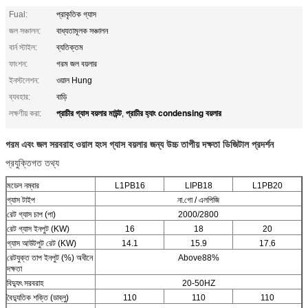
Fual:
প্রাকৃতিক গ্যাস
জল সঞ্চালন:
বাধ্যতামূলক সঞ্চালন
বার্ন স্টাইল:
ব্যতিক্তম
ফাংশন:
গরম জল বয়লার
ইনস্টলেশন:
ওয়াল Hung
ব্যবহার:
বাড়ি
প্রাচীর গ্যাস বয়লার মাউন্ট
প্রাচীর হ্যাং condensing বয়লার
লক্ষণীয় করা:
,
গরম এবং জল সরবরাহ ওয়াল হংস গ্যাস বয়লার জন্য উচ্চ তাপীয় দক্ষতা ডিজিটাল প্রদর্শন
প্রযুক্তিগত তথ্য
মডেল নম্বার
L1PB16
LIPB18
L1PB20
গ্যাস টাইপ
না.গো / এলপিজি
রেট গ্যাস চাপ (পা)
2000/2800
রেট গ্যাস ইনপুট (KW)
16
18
20
গ্যাস আউটপুট রেট (KW)
14.1
15.9
17.6
রেটযুক্ত তাপ ইনপুট (%) অধীনে
Above88%
দক্ষতা
বিদ্যুৎ সরবরাহ
20-50HZ
বৈদ্যুতিক শক্তি (ডাব্লু)
110
110
110