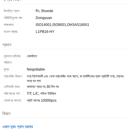
উৎপত্তি স্থল:
চীন, Shunde
পরিচিতিমুলক নাম:
Dongyuan
সাক্ষ্যদান:
ISO14001,ISO9001,OHSAS18001
মডেল নম্বার:
L1PB16-HY
প্রদান
ন্যূনতম চাহিদার
কোনটাতে
পরিমাণ:
মূল্য:
Neigotiable
প্যাকেজিং বিবরণ:
পণ্য নির্দেশাবলী এবং ফেনা প্যাকেজিং সঙ্গে আসে, যা প্লাস্টিকের ব্যাগ প্রতিটি পণ্য, তারপর
অন্য ঘন প্লা
ডেলিভারি সময়:
আমানত গ্রহণের 30 দিন পর
পরিশোধের শর্ত:
T/T, L/C, পশ্চিম ইউনিয়ন
যোগানের ক্ষমতা:
প্রতি মাসের 10000pcs
বিবরণ
ওয়াল হ্যাং গ্যাস বয়লার