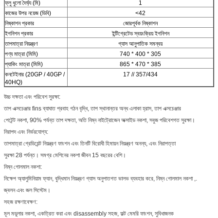
ফ্লু ধুলো দৈর্ঘ্য (মি)
1
কাজের উপর নয়েজ (ডিবি)
<42
নিষ্কাশন প্রকার
জোরপূর্বক নিষ্কাশন
ইগনিশন প্রকার
ইন্টিগ্রেটেড স্বয়ংক্রিয় ইগনিশন
তাপমাত্রা নিয়ন্ত্রণ
গ্যাস আনুপাতিক সমন্বয়
পণ্য মাত্রা (মিমি)
740 * 400 * 305
প্যাকিং মাত্রা (মিমি)
865 * 470 * 385
কনটেইনার (20GP / 40GP /
17 // 357/434
40HQ)
উচ্চ দক্ষতা এবং পরিবেশ সুরক্ষা:
তাপ এক্সচেঞ্জার fins ব্যাঘাত প্রবাহ গঠন বৃদ্ধি, তাপ স্থানান্তর অন্ধ এলাকা হ্রাস, তাপ এক্সচেঞ্জার
পেটেন্ট নকশা, 90% পর্যন্ত তাপ দক্ষতা, অতি নিম্ন নাইট্রোজেন অক্সাইড নকশা, সবুজ পরিবেশগত সুরক্ষা।
নিরাপদ এবং নির্ভরযোগ্য:
তাপমাত্রা গ্রেডিয়েন্ট নিয়ন্ত্রণ ফাংশন এবং তিনটি বিরোধী হিমায়ন নিয়ন্ত্রণ অনন্য, এবং নিরাপত্তা
সুরক্ষা 28 পর্যন্ত। সমগ্র মেশিনের নকশা জীবন 15 বছরের বেশি।
নিম্ন গোলমাল নকশা:
নিক্ষেপ অ্যালুমিনিয়াম ফ্যান, বুদ্ধিমান নিয়ন্ত্রণ গ্যাস অনুপাতগত ভালভ ব্যবহার করে, নিম্ন গোলমাল নকশা ,.
জ্বলন এবং জল সিস্টেম।
সহজ রক্ষণাবেক্ষণ:
মূল মডুলার নকশা, একত্রিত করা এবং disassembly সহজ, ফল্ট মেমরি ফাংশন, সুবিধাজনক