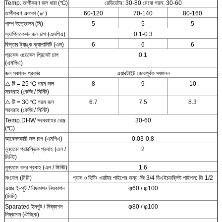
Temp. তাপীকরণ জল ধারা (℃)
রেডিয়েটর: 30-80 মেঝে গরম: 30-60
তাপীকরণ এলাকা (㎡)
60-120
70-140
80-160
পাম্প উত্তোলন (মি)
5
5
5
অ্যাপ্লিকেশন জল চাপ (এমপিএ)
0.1-0.3
বিস্তার ট্যাঙ্ক ক্যাপাসিটি (এল)
6
6
6
প্রসেস ওয়েসেল প্রিসেট চাপ
0.1
(এমপিএ)
জল সঞ্চালন প্রকার
এয়ারটাইট জোরপূর্বক সঞ্চালন
△ টি = 25 ℃ গরম জল
8
9
10
সরবরাহ (কেজি / মিনিট)
△ টি = 30 ℃ গরম জল
6.7
7.5
8.3
সরবরাহ (কেজি / মিনিট)
Temp.DHW সরবরাহের রেঞ্জ
30-60
(℃)
আবেদনকারী জল চাপ (এমপিএ)
0.03-0.8
নূন্যতম প্রারম্ভিক প্রবাহ (এল /
2
মিনিট)
নূন্যতম বন্ধ প্রবাহ (এল / মিনিট)
1.6
সংযোগ (মিমি)
গ্যাস ও হিটিং ওয়াটার পাইপের জন্য: জি 3/4 ডিএইচডব্লিউ পাইপস: জি 1/2
এয়ার ইনপুট / নিষ্কাশন নিষ্কাশন
φ60 / φ100
(মিমি)
Sparated ইনপুট / নিষ্কাশন
φ80 / φ100
নিষ্কাশন (ঐচ্ছিক)