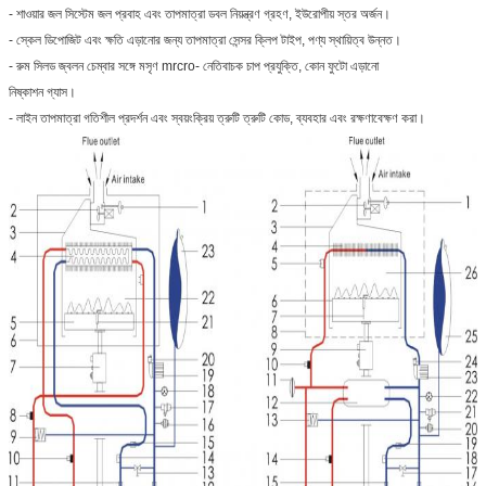
- শাওয়ার জল সিস্টেম জল প্রবাহ এবং তাপমাত্রা ডবল নিয়ন্ত্রণ গ্রহণ, ইউরোপীয় স্তর অর্জন।
- স্কেল ডিপোজিট এবং ক্ষতি এড়ানোর জন্য তাপমাত্রা সেন্সর ক্লিপ টাইপ, পণ্য স্থায়িত্ব উন্নত।
- রুম সিলড জ্বলন চেম্বার সঙ্গে মসৃণ mrcro- নেতিবাচক চাপ প্রযুক্তি, কোন ফুটো এড়ানো
নিষ্কাশন গ্যাস।
- লাইন তাপমাত্রা গতিশীল প্রদর্শন এবং স্বয়ংক্রিয় ত্রুটি ত্রুটি কোড, ব্যবহার এবং রক্ষণাবেক্ষণ করা।