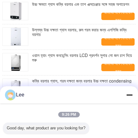
উচ্চ ক্ষমতা গ্যাস কম্বি বয়লার এক তাপ এক্সচেঞ্জার সঙ্গে সহজ অপারেশন
আমাদের সাথে যোগাযোগ
করুন
উল্লম্ব উচ্চ দক্ষতা গ্যাস বয়লার, রুম গরম করার জন্য এলপিজি কম্বি
বয়লার
আমাদের সাথে যোগাযোগ
করুন
ওয়াল হ্যাং গ্যাস কনডেন্সিং বয়লার LCD প্রদর্শন সুপার লো জল চাপ দিয়ে
শুরু
আমাদের সাথে যোগাযোগ
করুন
কম্বি বয়লার গ্যাস, গরম দক্ষতা জন্য বয়লার উচ্চ দক্ষতা condensing
আমাদের সাথে যোগাযোগ
Lee
করুন
কম নয়েজ গ্যাস condensing বয়লার স্বয়ংক্রিয়ভাবে 740 * 430 *
320 মাত্রা নিয়ন্ত্রণ
9:26 PM
আমাদের সাথে যোগাযোগ
করুন
Good day, what product are you looking for?
শক্তি সংরক্ষণ গ্যাস বহিস্কার condensing বয়লার, গ্যাস ওয়াটার হিটার
বয়লার ডিজিটাল প্রদর্শন