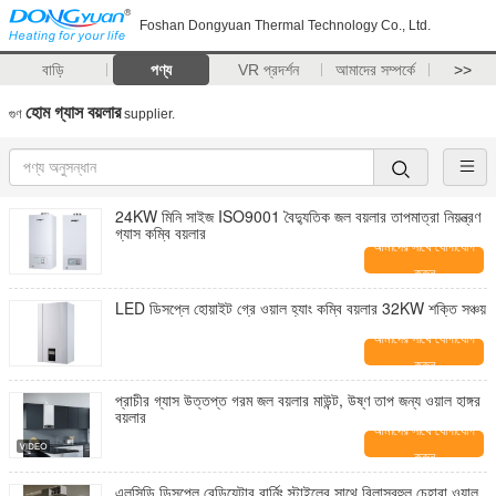
Foshan Dongyuan Thermal Technology Co., Ltd.
বাড়ি
পণ্য
VR প্রদর্শন
আমাদের সম্পর্কে
>>
হোম গ্যাস বয়লার
গুণ
supplier.
24KW মিনি সাইজ ISO9001 বৈদ্যুতিক জল বয়লার তাপমাত্রা নিয়ন্ত্রণ
গ্যাস কম্বি বয়লার
আমাদের সাথে যোগাযোগ
করুন
LED ডিসপ্লে হোয়াইট গ্রে ওয়াল হ্যাং কম্বি বয়লার 32KW শক্তি সঞ্চয়
আমাদের সাথে যোগাযোগ
করুন
প্রাচীর গ্যাস উত্তপ্ত গরম জল বয়লার মাউন্ট, উষ্ণ তাপ জন্য ওয়াল হাঙ্গর
বয়লার
আমাদের সাথে যোগাযোগ
করুন
এলসিডি ডিসপ্লে রেডিয়েটার বার্নিং স্টাইলের সাথে বিলাসবহুল চেহারা ওয়াল